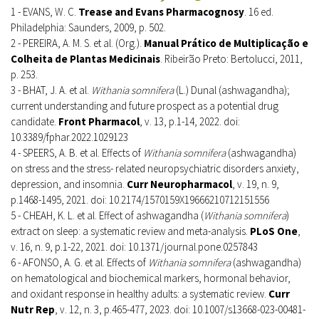
1 - EVANS, W. C.
Trease and Evans Pharmacognosy
. 16 ed.
Philadelphia: Saunders, 2009, p. 502.
2 - PEREIRA, A. M. S. et al. (Org.).
Manual Prático de Multiplicação e
Colheita de Plantas Medicinais
. Ribeirão Preto: Bertolucci, 2011,
p. 253.
3 - BHAT, J. A. et al.
Withania somnifera
(L.) Dunal (ashwagandha);
current understanding and future prospect as a potential drug
candidate.
Front Pharmacol
, v. 13, p.1-14, 2022. doi:
10.3389/fphar.2022.1029123
4 - SPEERS, A. B. et al. Effects of
Withania somnifera
(ashwagandha)
on stress and the stress- related neuropsychiatric disorders anxiety,
depression, and insomnia.
Curr Neuropharmacol
, v. 19, n. 9,
p.1468-1495, 2021. doi: 10.2174/1570159X19666210712151556
5 - CHEAH, K. L. et al. Effect of ashwagandha (
Withania somnifera
)
extract on sleep: a systematic review and meta-analysis.
PLoS One
,
v. 16, n. 9, p.1-22, 2021. doi: 10.1371/journal.pone.0257843
6 - AFONSO, A. G. et al. Effects of
Withania somnifera
(ashwagandha)
on hematological and biochemical markers, hormonal behavior,
and oxidant response in healthy adults: a systematic review.
Curr
Nutr Rep
, v. 12, n. 3, p.465-477, 2023. doi: 10.1007/s13668-023-00481-