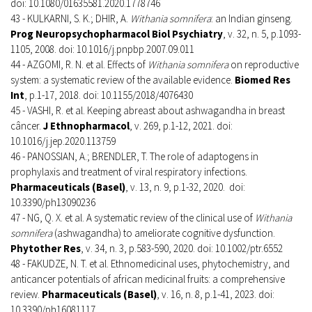
doi: 10.1080/01635581.2020.1778746
43 - KULKARNI, S. K.; DHIR, A.
Withania somnifera
: an Indian ginseng.
Prog Neuropsychopharmacol Biol Psychiatry
, v. 32, n. 5, p.1093-
1105, 2008. doi: 10.1016/j.pnpbp.2007.09.011
44 - AZGOMI, R. N. et al. Effects of
Withania somnifera
on reproductive
system: a systematic review of the available evidence.
Biomed Res
Int
, p.1-17, 2018. doi: 10.1155/2018/4076430
45 - VASHI, R. et al. Keeping abreast about ashwagandha in breast
câncer.
J Ethnopharmacol
, v. 269, p.1-12, 2021. doi:
10.1016/j.jep.2020.113759
46 - PANOSSIAN, A.; BRENDLER, T. The role of adaptogens in
prophylaxis and treatment of viral respiratory infections.
Pharmaceuticals (Basel)
, v. 13, n. 9, p.1-32, 2020. doi:
10.3390/ph13090236
47 - NG, Q. X. et al. A systematic review of the clinical use of
Withania
somnifera
(ashwagandha) to ameliorate cognitive dysfunction.
Phytother Res
, v. 34, n. 3, p.583-590, 2020. doi: 10.1002/ptr.6552
48 - FAKUDZE, N. T. et al. Ethnomedicinal uses, phytochemistry, and
anticancer potentials of african medicinal fruits: a comprehensive
review.
Pharmaceuticals (Basel)
, v. 16, n. 8, p.1-41, 2023. doi:
10.3390/ph16081117