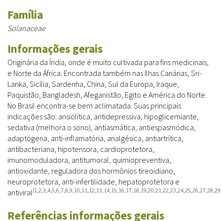
Família
Solanaceae
Informações gerais
Originária da Índia, onde é muito cultivada para fins medicinais,
e Norte da África. Encontrada também nas Ilhas Canárias, Sri-
Lanka, Sicília, Sardenha, China, Sul da Europa, Iraque,
Paquistão, Bangladesh, Afeganistão, Egito e América do Norte.
No Brasil encontra-se bem aclimatada. Suas principais
indicações são: ansiolítica, antidepressiva, hipoglicemiante,
sedativa (melhora o sono), antiasmática, antiespasmódica,
adaptógena, anti-inflamatória, analgésica, antiartrítica,
antibacteriana, hipotensora, cardioprotetora,
imunomoduladora, antitumoral, quimiopreventiva,
antioxidante, reguladora dos hormônios tireoidiano,
neuroprotetora, anti-infertilidade, hepatoprotetora e
[1,2,3,4,5,6,7,8,9,10,11,12,13,14,15,16,17,18,19,20,21,22,23,24,25,26,27,28,2
antiviral
Referências informações gerais