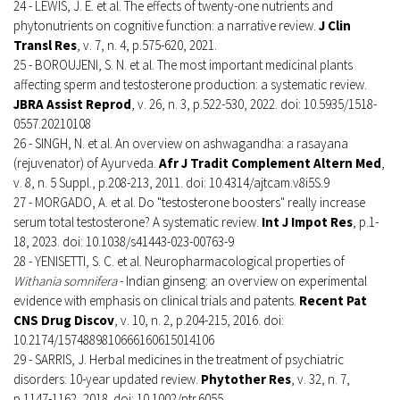
24 - LEWIS, J. E. et al. The effects of twenty-one nutrients and
phytonutrients on cognitive function: a narrative review.
J Clin
Transl Res
, v. 7, n. 4, p.575-620, 2021.
25 - BOROUJENI, S. N. et al. The most important medicinal plants
affecting sperm and testosterone production: a systematic review.
JBRA Assist Reprod
, v. 26, n. 3, p.522-530, 2022. doi: 10.5935/1518-
0557.20210108
26 - SINGH, N. et al. An overview on ashwagandha: a rasayana
(rejuvenator) of Ayurveda.
Afr J Tradit Complement Altern Med
,
v. 8, n. 5 Suppl., p.208-213, 2011. doi: 10.4314/ajtcam.v8i5S.9
27 - MORGADO, A. et al. Do "testosterone boosters" really increase
serum total testosterone? A systematic review.
Int J Impot Res
, p.1-
18, 2023. doi: 10.1038/s41443-023-00763-9
28 - YENISETTI, S. C. et al. Neuropharmacological properties of
Withania somnifera
- Indian ginseng: an overview on experimental
evidence with emphasis on clinical trials and patents.
Recent Pat
CNS Drug Discov
, v. 10, n. 2, p.204-215, 2016. doi:
10.2174/1574889810666160615014106
29 - SARRIS, J. Herbal medicines in the treatment of psychiatric
disorders: 10-year updated review.
Phytother Res
, v. 32, n. 7,
p.1147-1162, 2018. doi: 10.1002/ptr.6055