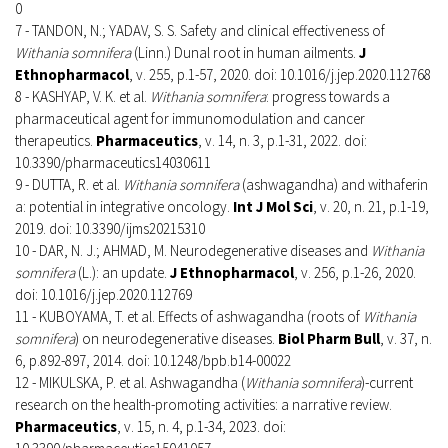
0
7 - TANDON, N.; YADAV, S. S. Safety and clinical effectiveness of
Withania somnifera
(Linn.) Dunal root in human ailments.
J
Ethnopharmacol
, v. 255, p.1-57, 2020. doi: 10.1016/j.jep.2020.112768
8 - KASHYAP, V. K. et al.
Withania somnifera
: progress towards a
pharmaceutical agent for immunomodulation and cancer
therapeutics.
Pharmaceutics
, v. 14, n. 3, p.1-31, 2022. doi:
10.3390/pharmaceutics14030611
9 - DUTTA, R. et al.
Withania somnifera
(ashwagandha) and withaferin
a: potential in integrative oncology.
Int J Mol Sci
, v. 20, n. 21, p.1-19,
2019. doi: 10.3390/ijms20215310
10 - DAR, N. J.; AHMAD, M. Neurodegenerative diseases and
Withania
somnifera
(L.): an update.
J Ethnopharmacol
, v. 256, p.1-26, 2020.
doi: 10.1016/j.jep.2020.112769
11 - KUBOYAMA, T. et al. Effects of ashwagandha (roots of
Withania
somnifera
) on neurodegenerative diseases.
Biol Pharm Bull
, v. 37, n.
6, p.892-897, 2014. doi: 10.1248/bpb.b14-00022
12 - MIKULSKA, P. et al. Ashwagandha (
Withania somnifera
)-current
research on the health-promoting activities: a narrative review.
Pharmaceutics
, v. 15, n. 4, p.1-34, 2023. doi: