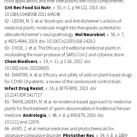
food applications and their interactions with food componentes.
Crit Rev Food Sci Nutr
, v. 55, n. 1, p.94-122, 2015. doi:
10.1080/10408398.2011.649148
62 - UDDIN, M. S. et al. Nootropic and Anti-Alzheimer's actions of
medicinal plants: molecular insight into therapeutic potential to
alleviate Alzheimer's neuropathology.
Mol Neurobiol
, v. 56, n. 7,
p.4925-4944, 2019. doi: 10.1007/s12035-018-1420-2
63 - CHOE, J. et al. The Efficacy of traditional medicinal plants in
modulating the main protease of SARS-CoV-2 and cytokine storm.
Chem Biodivers
, v. 19, n. 11, p.1-18, 2022. doi:
10.1002/cbdv.202200655
64 - DIANTINI, A. et al. Efficacy and safety of add-on plant-based drugs
for COVID-19 patients: a review of the randomized control trials.
Infect Drug Resist
, v. 16, p.3879-3891, 2023. doi:
10.2147/IDR.S417727
65 - TAHVILZADEH, M. et al. An evidence-based approach to medicinal
plants for the treatment of sperm abnormalities in traditional Persian
medicine.
Andrologia
, v. 48, n. 8, p.860-879, 2016. doi:
10.1111/and.12676
66 - AYATI, Z. et al. Herbal medicines and phytochemicals for
obsessive-compulsive disorder.
Phytother Res
, v. 34, n. 8, p.1889-