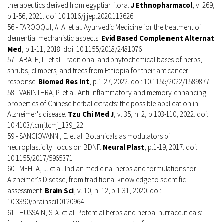
therapeutics derived from egyptian flora.
J Ethnopharmacol
, v. 269,
p.1-56, 2021. doi: 10.1016/j.jep.2020.113626
56 - FAROOQUI, A. A. et al. Ayurvedic Medicine for the treatment of
dementia: mechanistic aspects.
Evid Based Complement Alternat
Med
, p.1-11, 2018. doi: 10.1155/2018/2481076
57 - ABATE, L. et al. Traditional and phytochemical bases of herbs,
shrubs, climbers, and trees from Ethiopia for their anticancer
response.
Biomed Res Int
, p.1-27, 2022. doi: 10.1155/2022/1589877
58 - VARINTHRA, P. et al. Anti-inflammatory and memory-enhancing
properties of Chinese herbal extracts: the possible application in
Alzheimer's disease.
Tzu Chi Med J
, v. 35, n. 2, p.103-110, 2022. doi:
10.4103/tcmj.tcmj_139_22
59 - SANGIOVANNI, E. et al. Botanicals as modulators of
neuroplasticity: focus on BDNF.
Neural Plast
, p.1-19, 2017. doi:
10.1155/2017/5965371
60 - MEHLA, J. et al. Indian medicinal herbs and formulations for
Alzheimer's Disease, from traditional knowledge to scientific
assessment.
Brain Sci
, v. 10, n. 12, p.1-31, 2020. doi:
10.3390/brainsci10120964
61 - HUSSAIN, S. A. et al. Potential herbs and herbal nutraceuticals: