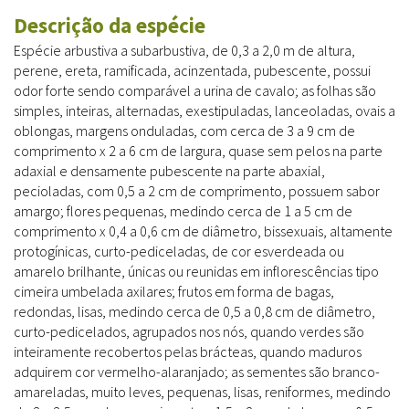
Descrição da espécie
Espécie arbustiva a subarbustiva, de 0,3 a 2,0 m de altura,
perene, ereta, ramificada, acinzentada, pubescente, possui
odor forte sendo comparável a urina de cavalo; as folhas são
simples, inteiras, alternadas, exestipuladas, lanceoladas, ovais a
oblongas, margens onduladas, com cerca de 3 a 9 cm de
comprimento x 2 a 6 cm de largura, quase sem pelos na parte
adaxial e densamente pubescente na parte abaxial,
pecioladas, com 0,5 a 2 cm de comprimento, possuem sabor
amargo; flores pequenas, medindo cerca de 1 a 5 cm de
comprimento x 0,4 a 0,6 cm de diâmetro, bissexuais, altamente
protogínicas, curto-pediceladas, de cor esverdeada ou
amarelo brilhante, únicas ou reunidas em inflorescências tipo
cimeira umbelada axilares; frutos em forma de bagas,
redondas, lisas, medindo cerca de 0,5 a 0,8 cm de diâmetro,
curto-pedicelados, agrupados nos nós, quando verdes são
inteiramente recobertos pelas brácteas, quando maduros
adquirem cor vermelho-alaranjado; as sementes são branco-
amareladas, muito leves, pequenas, lisas, reniformes, medindo