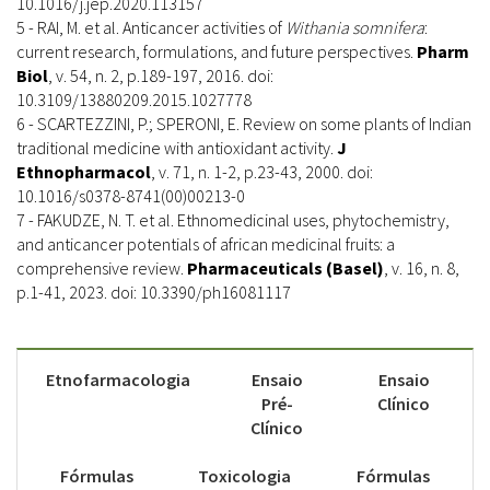
10.1016/j.jep.2020.113157
5 - RAI, M. et al. Anticancer activities of
Withania somnifera
:
current research, formulations, and future perspectives.
Pharm
Biol
, v. 54, n. 2, p.189-197, 2016. doi:
10.3109/13880209.2015.1027778
6 - SCARTEZZINI, P.; SPERONI, E. Review on some plants of Indian
traditional medicine with antioxidant activity.
J
Ethnopharmacol
, v. 71, n. 1-2, p.23-43, 2000. doi:
10.1016/s0378-8741(00)00213-0
7 - FAKUDZE, N. T. et al. Ethnomedicinal uses, phytochemistry,
and anticancer potentials of african medicinal fruits: a
comprehensive review.
Pharmaceuticals (Basel)
, v. 16, n. 8,
p.1-41, 2023. doi: 10.3390/ph16081117
Etnofarmacologia
Ensaio
Ensaio
Pré-
Clínico
Clínico
Fórmulas
Toxicologia
Fórmulas