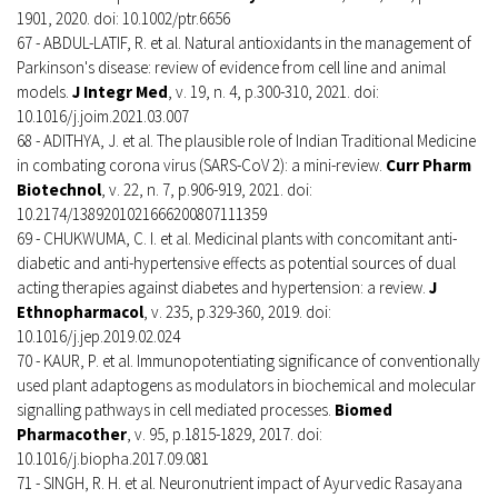
1901, 2020. doi: 10.1002/ptr.6656
67 - ABDUL-LATIF, R. et al. Natural antioxidants in the management of
Parkinson's disease: review of evidence from cell line and animal
models.
J Integr Med
, v. 19, n. 4, p.300-310, 2021. doi:
10.1016/j.joim.2021.03.007
68 - ADITHYA, J. et al. The plausible role of Indian Traditional Medicine
in combating corona virus (SARS-CoV 2): a mini-review.
Curr Pharm
Biotechnol
, v. 22, n. 7, p.906-919, 2021. doi:
10.2174/1389201021666200807111359
69 - CHUKWUMA, C. I. et al. Medicinal plants with concomitant anti-
diabetic and anti-hypertensive effects as potential sources of dual
acting therapies against diabetes and hypertension: a review.
J
Ethnopharmacol
, v. 235, p.329-360, 2019. doi:
10.1016/j.jep.2019.02.024
70 - KAUR, P. et al. Immunopotentiating significance of conventionally
used plant adaptogens as modulators in biochemical and molecular
signalling pathways in cell mediated processes.
Biomed
Pharmacother
, v. 95, p.1815-1829, 2017. doi:
10.1016/j.biopha.2017.09.081
71 - SINGH, R. H. et al. Neuronutrient impact of Ayurvedic Rasayana