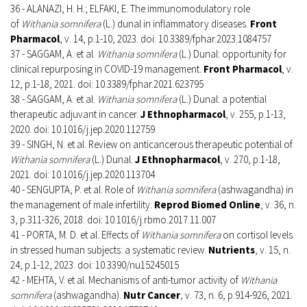
36 - ALANAZI, H. H.; ELFAKI, E. The immunomodulatory role
of
Withania somnifera
(L.) dunal in inflammatory diseases.
Front
Pharmacol
, v. 14, p.1-10, 2023. doi: 10.3389/fphar.2023.1084757
37 - SAGGAM, A. et al.
Withania somnifera
(L.) Dunal: opportunity for
clinical repurposing in COVID-19 management.
Front Pharmacol
, v.
12, p.1-18, 2021. doi: 10.3389/fphar.2021.623795
38 - SAGGAM, A. et al.
Withania somnifera
(L.) Dunal: a potential
therapeutic adjuvant in cancer.
J Ethnopharmacol
, v. 255, p.1-13,
2020. doi: 10.1016/j.jep.2020.112759
39 - SINGH, N. et al. Review on anticancerous therapeutic potential of
Withania somnifera
(L.) Dunal.
J Ethnopharmacol
, v. 270, p.1-18,
2021. doi: 10.1016/j.jep.2020.113704
40 - SENGUPTA, P. et al. Role of
Withania somnifera
(ashwagandha) in
the management of male infertility.
Reprod Biomed Online
, v. 36, n.
3, p.311-326, 2018. doi: 10.1016/j.rbmo.2017.11.007
41 - PORTA, M. D. et al. Effects of
Withania somnifera
on cortisol levels
in stressed human subjects: a systematic review.
Nutrients
, v. 15, n.
24, p.1-12, 2023. doi: 10.3390/nu15245015
42 - MEHTA, V. et al. Mechanisms of anti-tumor activity of
Withania
somnifera
(ashwagandha).
Nutr Cancer
, v. 73, n. 6, p.914-926, 2021.