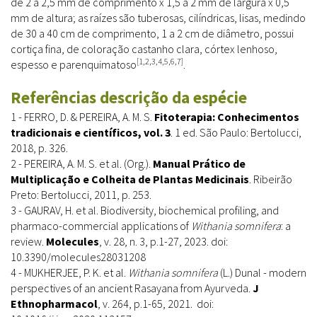
de 2 a 2,5 mm de comprimento x 1,5 a 2 mm de largura x 0,5
mm de altura; as raízes são tuberosas, cilíndricas, lisas, medindo
de 30 a 40 cm de comprimento, 1 a 2 cm de diâmetro, possui
cortiça fina, de coloração castanho clara, córtex lenhoso,
[1,2,3,4,5,6,7]
espesso e parenquimatoso
.
Referências descrição da espécie
1 - FERRO, D. & PEREIRA, A. M. S.
Fitoterapia: Conhecimentos
tradicionais e científicos, vol. 3
. 1 ed. São Paulo: Bertolucci,
2018, p. 326.
2 - PEREIRA, A. M. S. et al. (Org.).
Manual Prático de
Multiplicação e Colheita de Plantas Medicinais
. Ribeirão
Preto: Bertolucci, 2011, p. 253.
3 - GAURAV, H. et al. Biodiversity, biochemical profiling, and
pharmaco-commercial applications of
Withania somnifera
: a
review.
Molecules
, v. 28, n. 3, p.1-27, 2023. doi:
10.3390/molecules28031208
4 - MUKHERJEE, P. K. et al.
Withania somnifera
(L.) Dunal - modern
perspectives of an ancient Rasayana from Ayurveda.
J
Ethnopharmacol
, v. 264, p.1-65, 2021. doi: