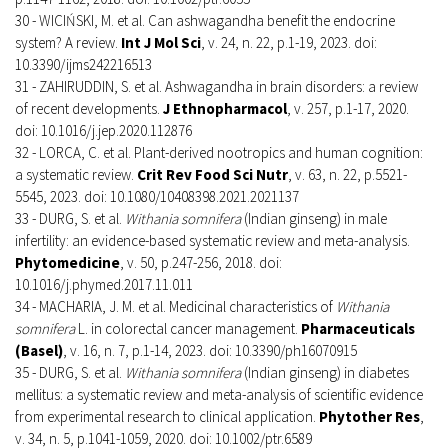
30 - WICIŃSKI, M. et al. Can ashwagandha benefit the endocrine
system? A review.
Int J Mol Sci
, v. 24, n. 22, p.1-19, 2023. doi:
10.3390/ijms242216513
31 - ZAHIRUDDIN, S. et al. Ashwagandha in brain disorders: a review
of recent developments.
J Ethnopharmacol
, v. 257, p.1-17, 2020.
doi: 10.1016/j.jep.2020.112876
32 - LORCA, C. et al. Plant-derived nootropics and human cognition:
a systematic review.
Crit Rev Food Sci Nutr
, v. 63, n. 22, p.5521-
5545, 2023. doi: 10.1080/10408398.2021.2021137
33 - DURG, S. et al.
Withania somnifera
(Indian ginseng) in male
infertility: an evidence-based systematic review and meta-analysis.
Phytomedicine
, v. 50, p.247-256, 2018. doi:
10.1016/j.phymed.2017.11.011
34 - MACHARIA, J. M. et al. Medicinal characteristics of
Withania
somnifera
L. in colorectal cancer management.
Pharmaceuticals
(Basel)
, v. 16, n. 7, p.1-14, 2023. doi: 10.3390/ph16070915
35 - DURG, S. et al.
Withania somnifera
(Indian ginseng) in diabetes
mellitus: a systematic review and meta-analysis of scientific evidence
from experimental research to clinical application.
Phytother Res
,
v. 34, n. 5, p.1041-1059, 2020. doi: 10.1002/ptr.6589