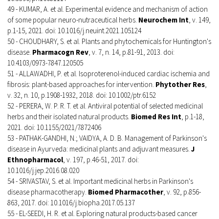
49 - KUMAR, A. et al. Experimental evidence and mechanism of action
of some popular neuro-nutraceutical herbs.
Neurochem Int
, v. 149,
p.1-15, 2021. doi: 10.1016/j.neuint.2021.105124
50 - CHOUDHARY, S. et al. Plants and phytochemicals for Huntington's
disease.
Pharmacogn Rev
, v. 7, n. 14, p.81-91, 2013. doi:
10.4103/0973-7847.120505
51 - ALLAWADHI, P. et al. Isoproterenol-induced cardiac ischemia and
fibrosis: plant-based approaches for intervention.
Phytother Res
,
v. 32, n. 10, p.1908-1932, 2018. doi: 10.1002/ptr.6152
52 - PERERA, W. P. R. T. et al. Antiviral potential of selected medicinal
herbs and their isolated natural products.
Biomed Res Int
, p.1-18,
2021. doi: 10.1155/2021/7872406
53 - PATHAK-GANDHI, N.; VAIDYA, A. D. B. Management of Parkinson's
disease in Ayurveda: medicinal plants and adjuvant measures.
J
Ethnopharmacol
, v. 197, p.46-51, 2017. doi:
10.1016/j.jep.2016.08.020
54 - SRIVASTAV, S. et al. Important medicinal herbs in Parkinson's
disease pharmacotherapy.
Biomed Pharmacother
, v. 92, p.856-
863, 2017. doi: 10.1016/j.biopha.2017.05.137
55 - EL-SEEDI, H. R. et al. Exploring natural products-based cancer