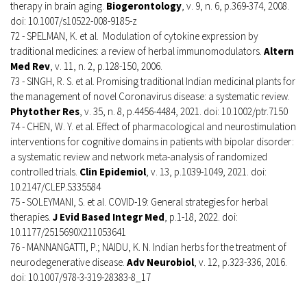
therapy in brain aging.
Biogerontology
, v. 9, n. 6, p.369-374, 2008.
doi: 10.1007/s10522-008-9185-z
72 - SPELMAN, K. et al. Modulation of cytokine expression by
traditional medicines: a review of herbal immunomodulators.
Altern
Med Rev
, v. 11, n. 2, p.128-150, 2006.
73 - SINGH, R. S. et al. Promising traditional Indian medicinal plants for
the management of novel Coronavirus disease: a systematic review.
Phytother Res
, v. 35, n. 8, p.4456-4484, 2021. doi: 10.1002/ptr.7150
74 - CHEN, W. Y. et al. Effect of pharmacological and neurostimulation
interventions for cognitive domains in patients with bipolar disorder:
a systematic review and network meta-analysis of randomized
controlled trials.
Clin Epidemiol
, v. 13, p.1039-1049, 2021. doi:
10.2147/CLEP.S335584
75 - SOLEYMANI, S. et al. COVID-19: General strategies for herbal
therapies.
J Evid Based Integr Med
, p.1-18, 2022. doi:
10.1177/2515690X211053641
76 - MANNANGATTI, P.; NAIDU, K. N. Indian herbs for the treatment of
neurodegenerative disease.
Adv Neurobiol
, v. 12, p.323-336, 2016.
doi: 10.1007/978-3-319-28383-8_17