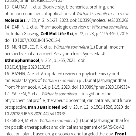
10.3390/pharmaceutics15041057
13 - GAURAV, H. et al. Biodiversity, biochemical profiling, and
pharmaco-commercial applications of
Withania somnifera
: a review.
Molecules
, v. 28, n. 3, p.1-27, 2023. doi: 10.3390/molecules28031208
14 - DAR, N. J. et al. Pharmacologic overview of
Withania somnifera
,
the Indian Ginseng.
Cell Mol Life Sci
, v. 72, n. 23, p.4445-4460, 2015.
doi: 10.1007/s00018-015-2012-1
15 - MUKHERJEE, P. K. et al.
Withania somnifera
(L.) Dunal - modern
perspectives of an ancient Rasayana from Ayurveda.
J
Ethnopharmacol
, v. 264, p.1-65, 2021. doi:
10.1016/j.jep.2020.113157
16 - BASHIR, A. et al. An updated review on phytochemistry and
molecular targets of
Withania somnifera (L.)
Dunal (ashwagandha).
Front Pharmacol, v. 14, p.1-15, 2023. doi: 10.3389/fphar.2023.1049334
17 - SALEEM, S. et al.
Withania somnifera
L.: insights into the
phytochemical profile, therapeutic potential, clinical trials, and future
prospective.
Iran J Basic Med Sci
, v. 23, n. 12, p.1501-1526, 2020. doi:
10.22038/IJBMS.2020.44254.10378
18 - SINGH, M. et al.
Withania somnifera
(L.) Dunal (ashwagandha) for
the possible therapeutics and clinical management of SARS-CoV-2
infection: plant-based drug discovery and targeted therapy.
Front