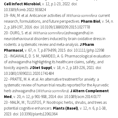
Cell Infect Microbiol
, v. 12, p.1-23, 2022. doi:
10.3389/fcimb.2022.933824
19 - RAI, M. et al. Anticancer activities of
Withania somnifera
: current
research, formulations, and future perspectives.
Pharm Biol
, v. 54, n.
2, p.189-197, 2016. doi: 10.3109/13880209.2015.1027778
20 - DURG, S. et al.
Withania somnifera
(ashwagandha) in
neurobehavioural disorders induced by brain oxidative stress in
rodents: a systematic review and meta-analysis.
J Pharm
Pharmacol
, v. 67, n. 7, p.879-899, 2015. doi: 10.1111/jphp.12398
21 - INGAWALE, D. S. M.; NAMDEO, A. G. Pharmacological evaluation
of ashwagandha highlighting its healthcare claims, safety, and
toxicity aspects.
J Diet Suppl
, v. 18, n. 2, p.183-226, 2021. doi:
10.1080/19390211.2020.1741484
22 - PRATTE, M. A. et al. An alternative treatment for anxiety: a
systematic review of human trial results reported for the Ayurvedic
herb ashwagandha (
Withania somnifera
).
J Altern Complement
Med
, v. 20, n. 12, p.901-908, 2014. doi: 10.1089/acm.2014.0177
23 - MALÍK, M.; TLUSTOŠ, P. Nootropic herbs, shrubs, and trees as
potential cognitive enhancers.
Plants (Basel)
, v. 12, n. 6, p.1-38,
2023. doi: 10.3390/plants12061364