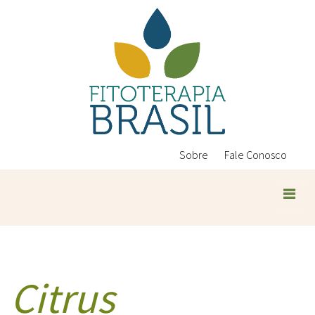
Pular
para
o
conteúdo
principal
Sobre
Fale Conosco
Citrus