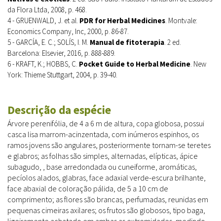
da Flora Ltda, 2008, p. 468.
4 - GRUENWALD, J. et al.
PDR for Herbal Medicines
. Montvale:
Economics Company, Inc, 2000, p. 86-87.
5 - GARCÍA, E. C.; SOLÍS, I. M.
Manual de fitoterapia
. 2 ed.
Barcelona: Elsevier, 2016, p. 888-889.
6 - KRAFT, K.; HOBBS, C.
Pocket Guide to Herbal Medicine
. New
York: Thieme Stuttgart, 2004, p. 39-40.
Descrição da espécie
Árvore perenifólia, de 4 a 6 m de altura, copa globosa, possui
casca lisa marrom-acinzentada, com inúmeros espinhos, os
ramos jovens são angulares, posteriormente tornam-se teretes
e glabros; as folhas são simples, alternadas, elípticas, ápice
subagudo, , base arredondada ou cuneiforme, aromáticas,
pecíolos alados, glabras, face adaxial verde-escura brilhante,
face abaxial de coloração pálida, de 5 a 10 cm de
comprimento; as flores são brancas, perfumadas, reunidas em
pequenas cimeiras axilares; os frutos são globosos, tipo baga,
ligeiramente achatado em ambas as extremidades, medindo