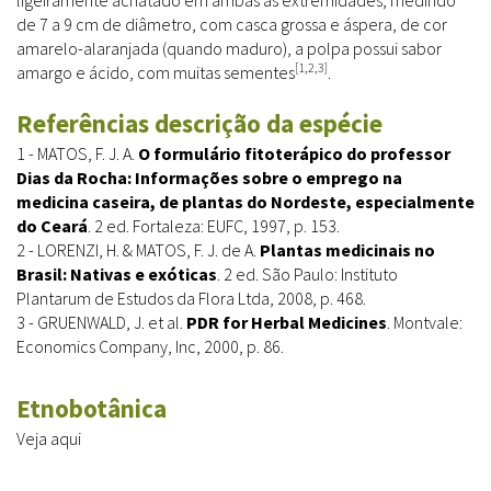
de 7 a 9 cm de diâmetro, com casca grossa e áspera, de cor
amarelo-alaranjada (quando maduro), a polpa possui sabor
[1,2,3]
amargo e ácido, com muitas sementes
.
Referências descrição da espécie
1 - MATOS, F. J. A.
O formulário fitoterápico do professor
Dias da Rocha: Informações sobre o emprego na
medicina caseira, de plantas do Nordeste, especialmente
do Ceará
. 2 ed. Fortaleza: EUFC, 1997, p. 153.
2 - LORENZI, H. & MATOS, F. J. de A.
Plantas medicinais no
Brasil: Nativas e exóticas
. 2 ed. São Paulo: Instituto
Plantarum de Estudos da Flora Ltda, 2008, p. 468.
3 - GRUENWALD, J. et al.
PDR for Herbal Medicines
. Montvale:
Economics Company, Inc, 2000, p. 86.
Etnobotânica
Veja aqui