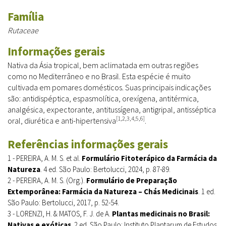
Família
Rutaceae
Informações gerais
Nativa da Ásia tropical, bem aclimatada em outras regiões
como no Mediterrâneo e no Brasil. Esta espécie é muito
cultivada em pomares domésticos. Suas principais indicações
são: antidispéptica, espasmolítica, orexígena, antitérmica,
analgésica, expectorante, antitussígena, antigripal, antisséptica
[1,2,3,4,5,6]
oral, diurética e anti-hipertensiva
.
Referências informações gerais
1 - PEREIRA, A. M. S. et al.
Formulário Fitoterápico da Farmácia da
Natureza
. 4 ed. São Paulo: Bertolucci, 2024, p. 87-89.
2 - PEREIRA, A. M. S. (Org.).
Formulário de Preparação
Extemporânea: Farmácia da Natureza – Chás Medicinais
. 1 ed.
São Paulo: Bertolucci, 2017, p. 52-54.
3 - LORENZI, H. & MATOS, F. J. de A.
Plantas medicinais no Brasil:
Nativas e exóticas
. 2 ed. São Paulo: Instituto Plantarum de Estudos