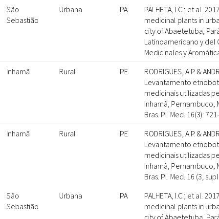
São
Urbana
PA
PALHETA, I.C.; et al. 20
Sebastião
medicinal plants in ur
city of Abaetetuba, Pará
Latinoamericano y del 
Medicinales y Aromática
Inhamã
Rural
PE
RODRIGUES, A.P. & ANDRA
Levantamento etnobotâ
medicinais utilizadas 
Inhamã, Pernambuco, No
Bras. Pl. Med. 16(3): 721
Inhamã
Rural
PE
RODRIGUES, A.P. & ANDRA
Levantamento etnobotâ
medicinais utilizadas 
Inhamã, Pernambuco, No
Bras. Pl. Med. 16 (3, supl
São
Urbana
PA
PALHETA, I.C.; et al. 20
Sebastião
medicinal plants in ur
city of Abaetetuba, Pará