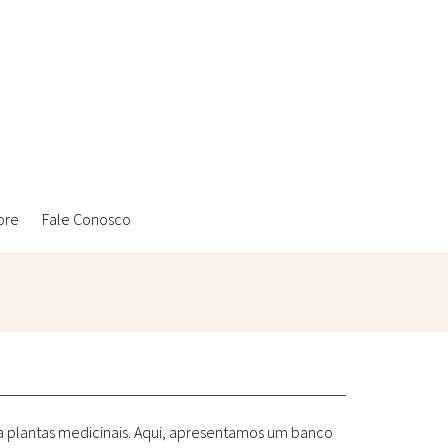
bre
Fale Conosco
Ambientais
Laboratórios Reblados
Sanitárias
Metodologias
 a plantas medicinais. Aqui, apresentamos um banco
Políticas