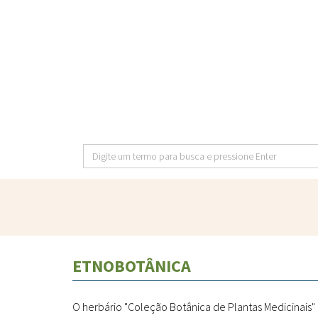
Pular
para
o
conteúdo
principal
Digite
um
termo
para
busca
e
ETNOBOTÂNICA
pressione
Enter
O herbário "Coleção Botânica de Plantas Medicinais