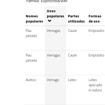
Família:
Euphorbiaceae
Usos
Nomes
populares
Partes
Formas
populares
utilizadas
de uso
Pau
Verrugas
Caule
Emplastro
pelado
Pau
Verrugas
Caule
Emplastro
pelado
Aveloz
Verruga
Latex
Latex
aplicado
in natura