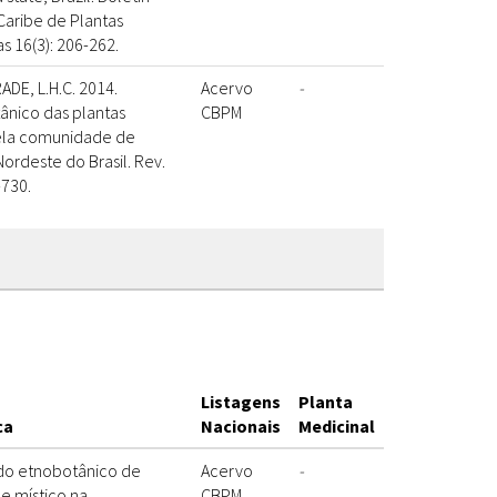
Caribe de Plantas
s 16(3): 206-262.
DE, L.H.C. 2014.
Acervo
-
nico das plantas
CBPM
pela comunidade de
rdeste do Brasil. Rev.
-730.
Listagens
Planta
ca
Nacionais
Medicinal
udo etnobotânico de
Acervo
-
e místico na
CBPM