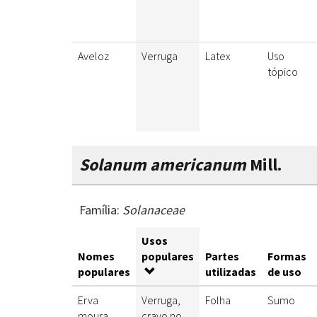
Aveloz
Verruga
Latex
Uso
tópico
Solanum americanum
Mill.
Família:
Solanaceae
Usos
Nomes
populares
Partes
Formas
populares
utilizadas
de uso
Erva
Verruga,
Folha
Sumo
moura
cravo no