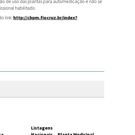
Fitoterápicos
cação de uso das plantas para automedicação e não se
ssional habilitado.
o link:
http://cbpm.fiocruz.br/index?
Listagens
ca
Nacionais
Planta Medicinal