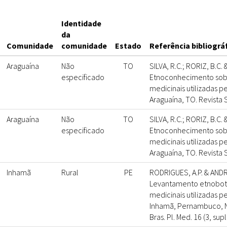
Identidade
da
Comunidade
comunidade
Estado
Referência bibliográ
Araguaína
Não
TO
SILVA, R.C.; RORIZ, B.C
especificado
Etnoconhecimento sobr
medicinais utilizadas 
Araguaína, TO. Revista S
Araguaína
Não
TO
SILVA, R.C.; RORIZ, B.C
especificado
Etnoconhecimento sobr
medicinais utilizadas 
Araguaína, TO. Revista S
Inhamã
Rural
PE
RODRIGUES, A.P. & ANDRA
Levantamento etnobotâ
medicinais utilizadas 
Inhamã, Pernambuco, No
Bras. Pl. Med. 16 (3, supl