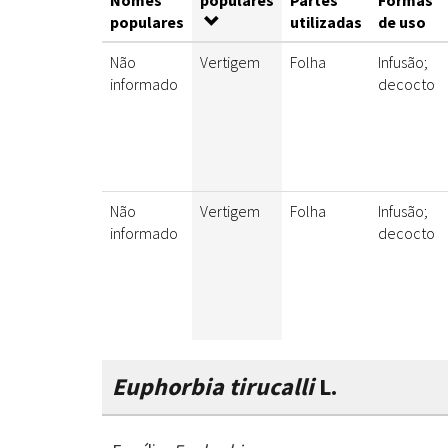
Nomes
populares
Partes
Formas
populares
utilizadas
de uso
Não
Vertigem
Folha
Infusão;
informado
decocto
Não
Vertigem
Folha
Infusão;
informado
decocto
Euphorbia tirucalli
L.