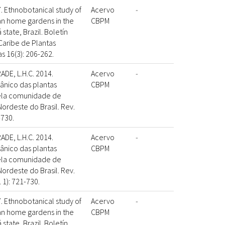
17. Ethnobotanical study of
Acervo
-
ban home gardens in the
CBPM
 state, Brazil. Boletín
Caribe de Plantas
s 16(3): 206-262.
DE, L.H.C. 2014.
Acervo
-
nico das plantas
CBPM
pela comunidade de
rdeste do Brasil. Rev.
-730.
DE, L.H.C. 2014.
Acervo
-
nico das plantas
CBPM
pela comunidade de
rdeste do Brasil. Rev.
. 1): 721-730.
17. Ethnobotanical study of
Acervo
-
ban home gardens in the
CBPM
 state, Brazil. Boletín