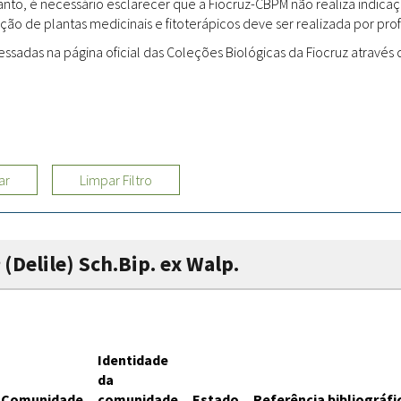
rtanto, é necessário esclarecer que a Fiocruz-CBPM não realiza indi
ção de plantas medicinais e fitoterápicos deve ser realizada por profi
Sites
adas na página oficial das Coleções Biológicas da Fiocruz através d
Etnobotânica
ar
Limpar Filtro
(Delile) Sch.Bip. ex Walp.
Identidade
da
Comunidade
comunidade
Estado
Referência bibliográfi