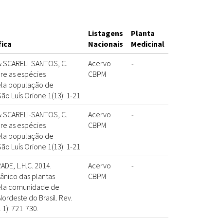
Listagens
Planta
fica
Nacionais
Medicinal
. & SCARELI-SANTOS, C.
Acervo
-
e as espécies
CBPM
pela população de
ão Luís Orione 1(13): 1-21
. & SCARELI-SANTOS, C.
Acervo
-
e as espécies
CBPM
pela população de
ão Luís Orione 1(13): 1-21
DE, L.H.C. 2014.
Acervo
-
nico das plantas
CBPM
pela comunidade de
rdeste do Brasil. Rev.
. 1): 721-730.