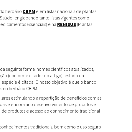
Espécies
Todos
 do herbário
CBPM
e em listas nacionais de plantas
Saúde, englobando tanto listas vigentes como
edicamentos Essenciais) e na
RENISUS
(Plantas
Bases de Dados
Cartilhas
Base de dados
Documentos Oficiais
Especialistas
da seguinte forma: nomes científicos atualizados,
Livros
ção (conforme citados no artigo), estado da
a espécie é citada. O nosso objetivo é que o banco
Periódicos
es no herbário CBPM.
Produções Acadêmicas
ulares estimulando a repartição de benefícios com as
das e encorajar o desenvolvimento de produtos e
Padrões
Todos
to de produtos e acesso ao conhecimento tradicional
Insumos (IFAV)
os conhecimentos tradicionais, bem como o uso seguro