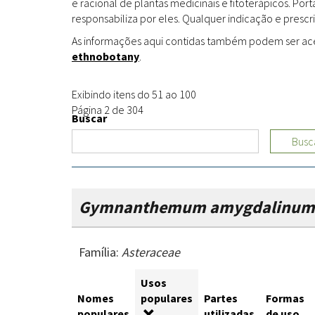
e racional de plantas medicinais e fitoterápicos. Po
responsabiliza por eles. Qualquer indicação e prescri
As informações aqui contidas também podem ser acess
ethnobotany
.
Exibindo itens do 51 ao 100
Página 2 de 304
Buscar
Busc
Gymnanthemum amygdalinum
Família:
Asteraceae
Usos
Nomes
populares
Partes
Formas
populares
utilizadas
de uso