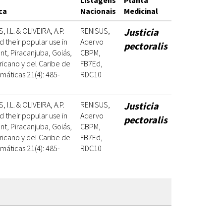
Listagens
Planta
ca
Nacionais
Medicinal
I.L. & OLIVEIRA, A.P.
RENISUS,
Justicia
d their popular use in
Acervo
pectoralis
t, Piracanjuba, Goiás,
CBPM,
ricano y del Caribe de
FB7Ed,
máticas 21(4): 485-
RDC10
I.L. & OLIVEIRA, A.P.
RENISUS,
Justicia
d their popular use in
Acervo
pectoralis
t, Piracanjuba, Goiás,
CBPM,
ricano y del Caribe de
FB7Ed,
máticas 21(4): 485-
RDC10