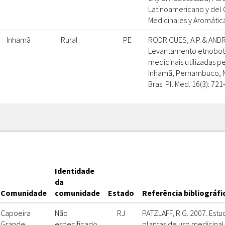
Latinoamericano y del 
Medicinales y Aromática
Inhamã
Rural
PE
RODRIGUES, A.P. & ANDRA
Levantamento etnobotâ
medicinais utilizadas 
Inhamã, Pernambuco, No
Bras. Pl. Med. 16(3): 721
Identidade
da
Comunidade
comunidade
Estado
Referência bibliográfi
Capoeira
Não
RJ
PATZLAFF, R.G. 2007. Est
Grande
especificado
plantas de uso medicinal 