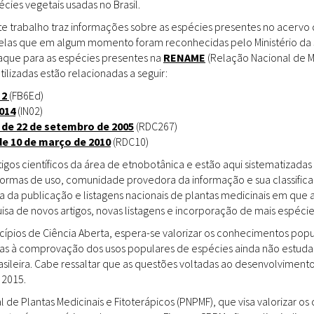
ies vegetais usadas no Brasil.
Doenças & Plantas
Medicinais
te trabalho traz informações sobre as espécies presentes no acervo
uelas que em algum momento foram reconhecidas pelo Ministério da 
Conceitos
staque para as espécies presentes na
RENAME
(Relação Nacional de M
tilizadas estão relacionadas a seguir:
Biblioteca Virtual
 2
(FB6Ed)
014
(IN02)
Botânica
 de 22 de setembro de 2005
(RDC267)
Conservação &
de 10 de março de 2010
(RDC10)
Biodiversidade
gos científicos da área de etnobotânica e estão aqui sistematizadas 
 formas de uso, comunidade provedora da informação e sua classifica
Grupos de Pesquisa
a da publicação e listagens nacionais de plantas medicinais em que 
sa de novos artigos, novas listagens e incorporação de mais espéci
Sementes, Mudas &
Plantas
incípios de Ciência Aberta, espera-se valorizar os conhecimentos pop
das à comprovação dos usos populares de espécies ainda não estuda
Produto & Indústria
rasileira. Cabe ressaltar que as questões voltadas ao desenvolvimen
 2015.
Pessoas & Saberes
l de Plantas Medicinais e Fitoterápicos (PNPMF), que visa valorizar 
Educação & Arte