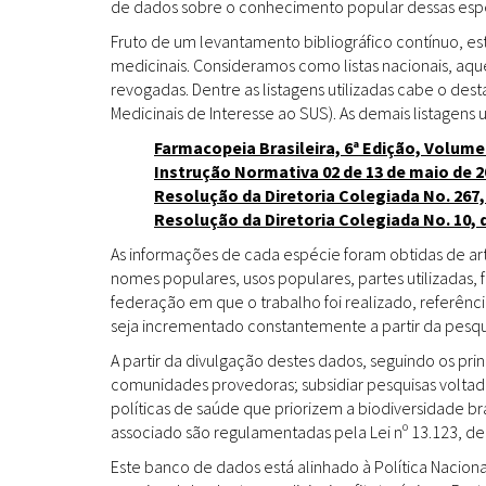
de dados sobre o conhecimento popular dessas espéc
Fruto de um levantamento bibliográfico contínuo, es
medicinais. Consideramos como listas nacionais, aq
revogadas. Dentre as listagens utilizadas cabe o de
Medicinais de Interesse ao SUS). As demais listagens u
Farmacopeia Brasileira, 6ª Edição, Volume
Instrução Normativa 02 de 13 de maio de 2
Resolução da Diretoria Colegiada No. 267,
Resolução da Diretoria Colegiada No. 10, 
As informações de cada espécie foram obtidas de arti
nomes populares, usos populares, partes utilizadas,
federação em que o trabalho foi realizado, referênci
seja incrementado constantemente a partir da pesqui
A partir da divulgação destes dados, seguindo os pr
comunidades provedoras; subsidiar pesquisas volta
políticas de saúde que priorizem a biodiversidade b
associado são regulamentadas pela Lei nº 13.123, de
Este banco de dados está alinhado à Política Naciona