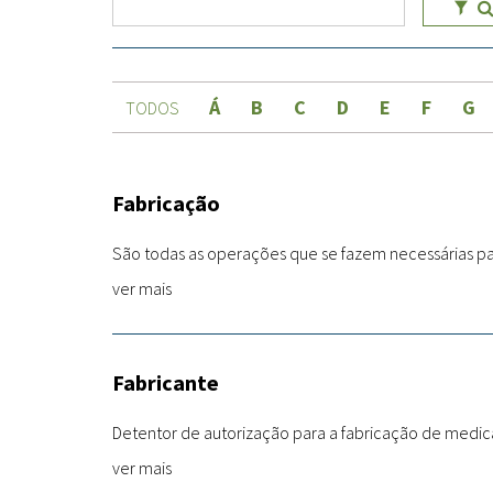
Á
B
C
D
E
F
G
TODOS
Fabricação
São todas as operações que se fazem necessárias pa
ver mais
Fabricante
Detentor de autorização para a fabricação de medic
ver mais