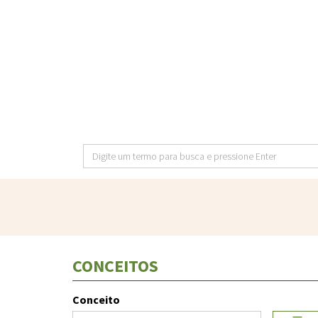
Pular
para
o
conteúdo
principal
Digite
um
termo
para
busca
e
CONCEITOS
pressione
Enter
Conceito