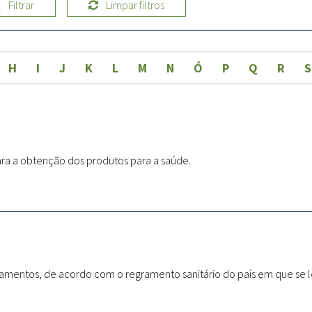
Filtrar
Limpar filtros
Doenças & Plantas
Medicinais
Conceitos
H
I
J
K
L
M
N
Ó
P
Q
R
S
Biblioteca Virtual
Botânica
Conservação &
Biodiversidade
ra a obtenção dos produtos para a saúde.
Grupos de Pesquisa
Sementes, Mudas &
Plantas
Produto & Indústria
amentos, de acordo com o regramento sanitário do país em que se l
Pessoas & Saberes
Educação & Arte