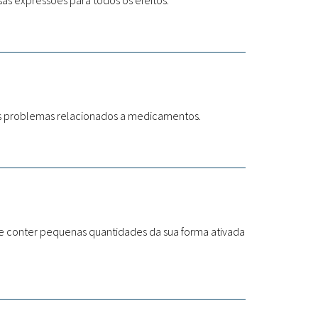
ssas expressões para todos os efeitos.
os problemas relacionados a medicamentos.
te conter pequenas quantidades da sua forma ativada