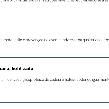
cial e oficinal, utilizadas em edições anteriores, equivalendo-se a e
ão, compreensão e prevenção de eventos adversos ou quaisquer outr
ana, liofilizado
II (um derivado glicoproteico de cadeia simples), podendo igualmen