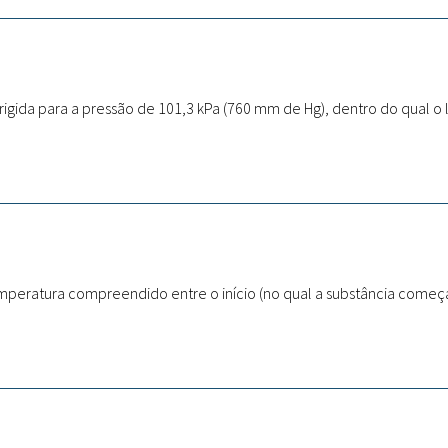
Sites
Etnobotânica
igida para a pressão de 101,3 kPa (760 mm de Hg), dentro do qual o lí
mperatura compreendido entre o início (no qual a substância começa a