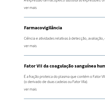
A expressão farmacopeico substitui as expressões: ofi
ver mais
Farmacovigilância
Ciência e atividades relativas à detecção, avaliaç
ver mais
Fator VII da coagulação sanguínea hum
É a fração proteica do plasma que contém o Fator V
(o derivado de duas cadeias ou Fator VIIa).
ver mais