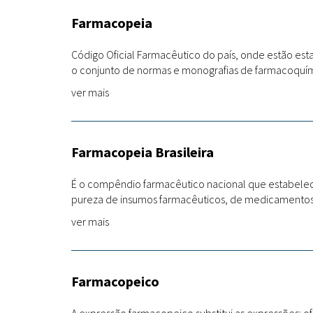
Farmacopeia
Código Oficial Farmacêutico do país, onde estão es
o conjunto de normas e monografias de farmacoquími
ver mais
Farmacopeia Brasileira
É o compêndio farmacêutico nacional que estabelece
pureza de insumos farmacêuticos, de medicamentos e d
ver mais
Farmacopeico