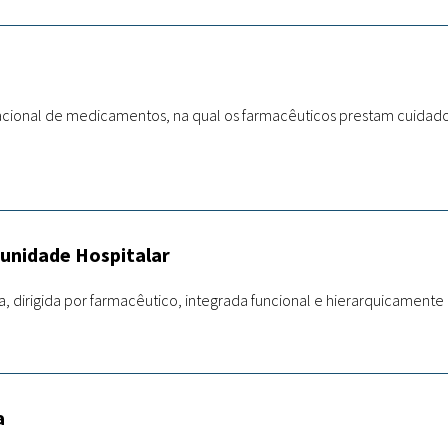
 racional de medicamentos, na qual os farmacêuticos prestam cuidado
 unidade Hospitalar
va, dirigida por farmacêutico, integrada funcional e hierarquicamente 
a