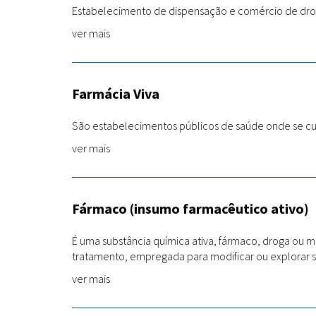
Estabelecimento de dispensação e comércio de drog
ver mais
Farmácia Viva
São estabelecimentos públicos de saúde onde se cult
ver mais
Fármaco (insumo farmacêutico ativo)
É uma substância química ativa, fármaco, droga ou m
tratamento, empregada para modificar ou explorar si
ver mais