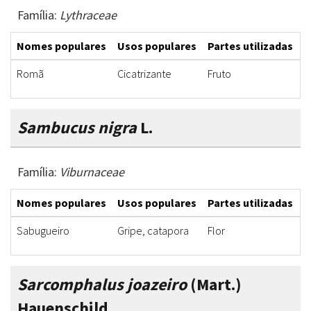
Família:
Lythraceae
Nomes populares
Usos populares
Partes utilizadas
F
Romã
Cicatrizante
Fruto
I
Sambucus nigra
L.
Família:
Viburnaceae
Nomes populares
Usos populares
Partes utilizadas
F
Sabugueiro
Gripe, catapora
Flor
I
Sarcomphalus joazeiro
(Mart.)
Hauenschild