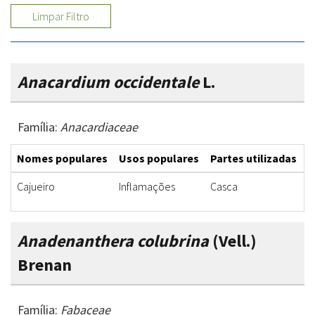
Limpar Filtro
Anacardium occidentale
L.
Família:
Anacardiaceae
Nomes populares
Usos populares
Partes utilizadas
F
Cajueiro
Inflamações
Casca
I
Anadenanthera colubrina
(Vell.)
Brenan
Família:
Fabaceae