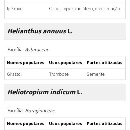
Ipê roxo
Cisto, limpeza no útero, menstruação
Ca
Helianthus annuus
L.
Família:
Asteraceae
Nomes populares
Usos populares
Partes utilizadas
F
Girassol
Trombose
Semente
I
Heliotropium indicum
L.
Família:
Boraginaceae
Nomes populares
Usos populares
Partes utilizadas
F