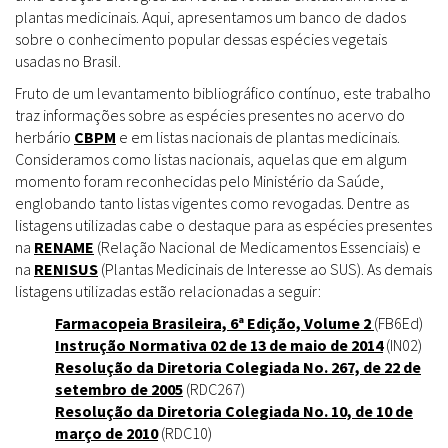
plantas medicinais. Aqui, apresentamos um banco de dados
sobre o conhecimento popular dessas espécies vegetais
usadas no Brasil.
Fruto de um levantamento bibliográfico contínuo, este trabalho
traz informações sobre as espécies presentes no acervo do
herbário
CBPM
e em listas nacionais de plantas medicinais.
Consideramos como listas nacionais, aquelas que em algum
momento foram reconhecidas pelo Ministério da Saúde,
englobando tanto listas vigentes como revogadas. Dentre as
listagens utilizadas cabe o destaque para as espécies presentes
na
RENAME
(Relação Nacional de Medicamentos Essenciais) e
na
RENISUS
(Plantas Medicinais de Interesse ao SUS). As demais
listagens utilizadas estão relacionadas a seguir:
Farmacopeia Brasileira, 6ª Edição, Volume 2
(FB6Ed)
Instrução Normativa 02 de 13 de maio de 2014
(IN02)
Resolução da Diretoria Colegiada No. 267, de 22 de
setembro de 2005
(RDC267)
Resolução da Diretoria Colegiada No. 10, de 10 de
março de 2010
(RDC10)