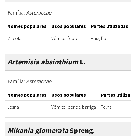
Família:
Asteraceae
Nomes populares
Usos populares
Partes utilizadas
F
Macela
Vômito, febre
Raiz, flor
C
Artemisia absinthium
L.
Família:
Asteraceae
Nomes populares
Usos populares
Partes utilizada
Losna
Vômito, dor de barriga
Folha
Mikania glomerata
Spreng.