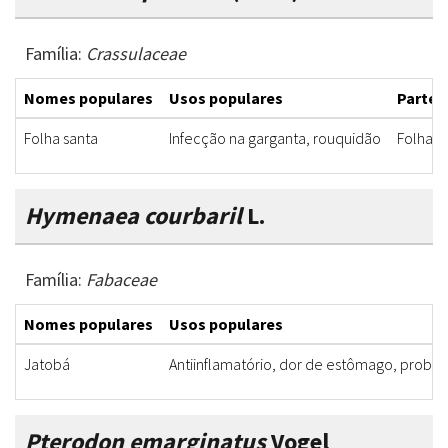
Família:
Crassulaceae
Nomes populares
Usos populares
Partes 
Folha santa
Infecção na garganta, rouquidão
Folha
Hymenaea courbaril
L.
Família:
Fabaceae
Nomes populares
Usos populares
Jatobá
Antiinflamatório, dor de estômago, problem
Pterodon emarginatus
Vogel