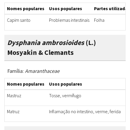
Nomes populares
Usos populares
Partes utilizadas
Capim santo
Problemas intestinais
Folha
Dysphania ambrosioides
(L.)
Mosyakin & Clemants
Família:
Amaranthaceae
Nomes populares
Usos populares
Pa
Mastruz
Tosse, vermífugo
Fo
Matruz
Inflamação no intestino, verme, ferida
Ra