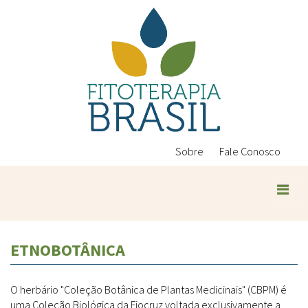
Pular
para
o
conteúdo
principal
Sobre
Fale Conosco
ETNOBOTÂNICA
O herbário "Coleção Botânica de Plantas Medicinais" (CBPM) é
uma Coleção Biológica da Fiocruz voltada exclusivamente a