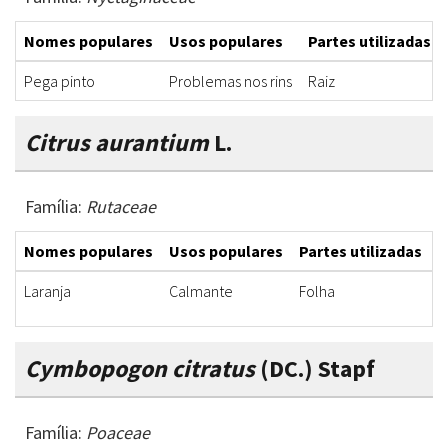
Nomes populares
Usos populares
Partes utilizadas
Pega pinto
Problemas nos rins
Raiz
Citrus aurantium
L.
Família:
Rutaceae
Nomes populares
Usos populares
Partes utilizadas
F
Laranja
Calmante
Folha
I
Cymbopogon citratus
(DC.) Stapf
Família:
Poaceae