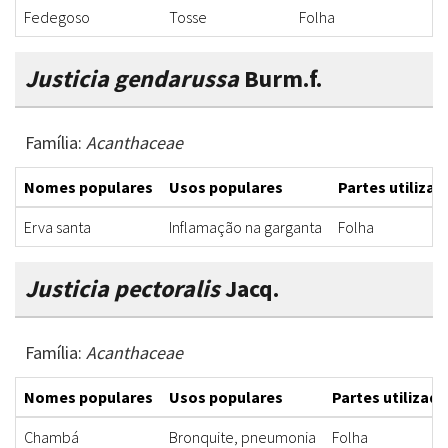
Fedegoso
Tosse
Folha
I
Justicia gendarussa
Burm.f.
Família:
Acanthaceae
Nomes populares
Usos populares
Partes utilizad
Erva santa
Inflamação na garganta
Folha
Justicia pectoralis
Jacq.
Família:
Acanthaceae
Nomes populares
Usos populares
Partes utilizada
Chambá
Bronquite, pneumonia
Folha