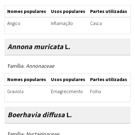
Nomes populares
Usos populares
Partes utilizadas
F
Angico
Inflamação
Casca
I
Annona muricata
L.
Família:
Annonaceae
Nomes populares
Usos populares
Partes utilizadas
F
Graviola
Emagrecimento
Folha
I
Boerhavia diffusa
L.
Família:
Nyctaginaceae