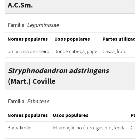
A.C.Sm.
Família:
Leguminosae
Nomes populares
Usos populares
Partes utilizada
Umburana de cheiro
Dor de cabeça, gripe
Casca, fruto
Stryphnodendron adstringens
(Mart.) Coville
Família:
Fabaceae
Nomes populares
Usos populares
Part
Barbatimão
Inflamação no útero, gastrite, ferida
Cas