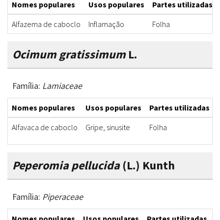
Nomes populares
Usos populares
Partes utilizadas
Alfazema de caboclo
Inflamação
Folha
Ocimum gratissimum
L.
Família:
Lamiaceae
Nomes populares
Usos populares
Partes utilizadas
Alfavaca de caboclo
Gripe, sinusite
Folha
Peperomia pellucida
(L.) Kunth
Família:
Piperaceae
Nomes populares
Usos populares
Partes utilizadas
F