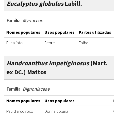
Eucalyptus globulus
Labill.
Família:
Myrtaceae
Nomes populares
Usos populares
Partes utilizadas
F
Eucalipto
Febre
Folha
I
Handroanthus impetiginosus
(Mart.
ex DC.) Mattos
Família:
Bignoniaceae
Nomes populares
Usos populares
Pa
Pau d'arco roxo
Dor na coluna
Ca