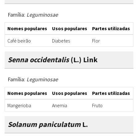
Família:
Leguminosae
Nomes populares
Usos populares
Partes utilizadas
F
Café beirão
Diabetes
Flor
I
Senna occidentalis
(L.) Link
Família:
Leguminosae
Nomes populares
Usos populares
Partes utilizadas
F
Mangerioba
Anemia
Fruto
I
Solanum paniculatum
L.