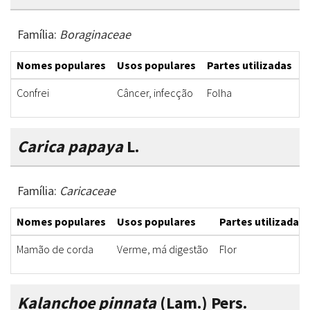
Família:
Boraginaceae
Nomes populares
Usos populares
Partes utilizadas
F
Confrei
Câncer, infecção
Folha
C
Carica papaya
L.
Família:
Caricaceae
Nomes populares
Usos populares
Partes utilizadas
Mamão de corda
Verme, má digestão
Flor
Kalanchoe pinnata
(Lam.) Pers.