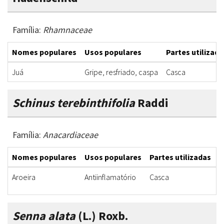
Família:
Rhamnaceae
Nomes populares
Usos populares
Partes utilizada
Juá
Gripe, resfriado, caspa
Casca
Schinus terebinthifolia
Raddi
Família:
Anacardiaceae
Nomes populares
Usos populares
Partes utilizadas
F
Aroeira
Antiinflamatório
Casca
I
Senna alata
(L.) Roxb.