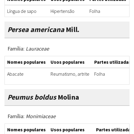
Língua de sapo
Hipertensão
Folha
I
Persea americana
Mill.
Família:
Lauraceae
Nomes populares
Usos populares
Partes utilizadas
Abacate
Reumatismo, artrite
Folha
Peumus boldus
Molina
Família:
Monimiaceae
Nomes populares
Usos populares
Partes utilizadas