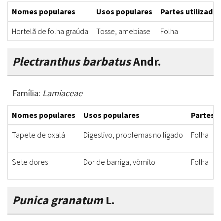
Nomes populares
Usos populares
Partes utilizadas
Hortelã de folha graúda
Tosse, amebíase
Folha
Plectranthus barbatus
Andr.
Família:
Lamiaceae
Nomes populares
Usos populares
Partes u
Tapete de oxalá
Digestivo, problemas no fígado
Folha
Sete dores
Dor de barriga, vômito
Folha
Punica granatum
L.