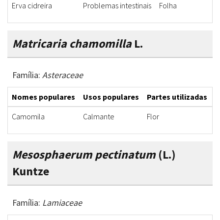
Erva cidreira
Problemas intestinais
Folha
Matricaria chamomilla
L.
Família:
Asteraceae
Nomes populares
Usos populares
Partes utilizadas
F
Camomila
Calmante
Flor
I
Mesosphaerum pectinatum
(L.)
Kuntze
Família:
Lamiaceae