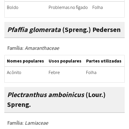
Boldo
Problemas no fígado
Folha
Pfaffia glomerata
(Spreng.) Pedersen
Família:
Amaranthaceae
Nomes populares
Usos populares
Partes utilizadas
F
Acônito
Febre
Folha
I
Plectranthus amboinicus
(Lour.)
Spreng.
Família:
Lamiaceae