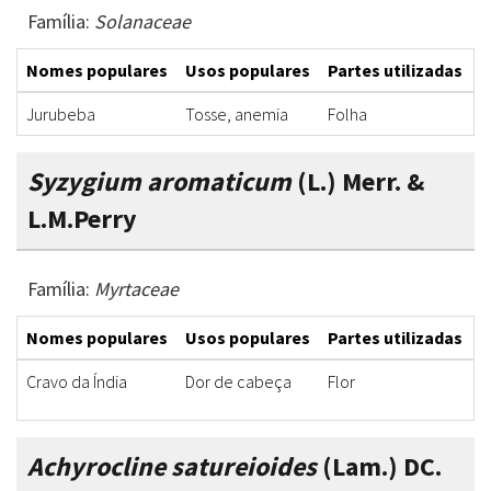
Família:
Solanaceae
Nomes populares
Usos populares
Partes utilizadas
F
Jurubeba
Tosse, anemia
Folha
I
Syzygium aromaticum
(L.) Merr. &
L.M.Perry
Família:
Myrtaceae
Nomes populares
Usos populares
Partes utilizadas
F
Cravo da Índia
Dor de cabeça
Flor
I
Achyrocline satureioides
(Lam.) DC.