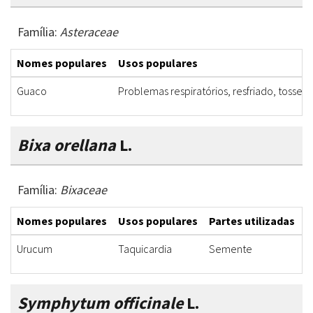
Família:
Asteraceae
Nomes populares
Usos populares
Guaco
Problemas respiratórios, resfriado, tosse, b
Bixa orellana
L.
Família:
Bixaceae
Nomes populares
Usos populares
Partes utilizadas
F
Urucum
Taquicardia
Semente
C
Symphytum officinale
L.