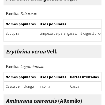
Família:
Fabaceae
Nomes populares
Usos populares
Sucupira
Limpeza de pele, gases, má digestão, do
Erythrina verna
Vell.
Família:
Leguminosae
Nomes populares
Usos populares
Partes utilizadas
F
Casca de mulungu
Insônia
Casca
C
Amburana cearensis
(Allemão)