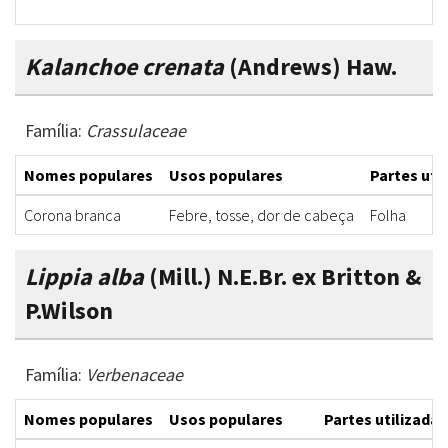
Kalanchoe crenata
(Andrews) Haw.
Família:
Crassulaceae
Nomes populares
Usos populares
Partes uti
Corona branca
Febre, tosse, dor de cabeça
Folha
Lippia alba
(Mill.) N.E.Br. ex Britton &
P.Wilson
Família:
Verbenaceae
Nomes populares
Usos populares
Partes utilizadas